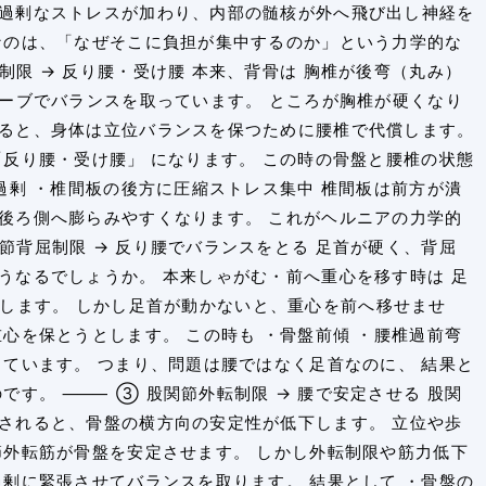
過剰なストレスが加わり、内部の髄核が外へ飛び出し神経を
なのは、「なぜそこに負担が集中するのか」という力学的な
限 → 反り腰・受け腰 本来、背骨は 胸椎が後弯（丸み）
カーブでバランスを取っています。 ところが胸椎が硬くなり
ると、身体は立位バランスを保つために腰椎で代償します。
「反り腰・受け腰」 になります。 この時の骨盤と腰椎の状態
過剰 ・椎間板の後方に圧縮ストレス集中 椎間板は前方が潰
後ろ側へ膨らみやすくなります。 これがヘルニアの力学的
節背屈制限 → 反り腰でバランスをとる 足首が硬く、背屈
うなるでしょうか。 本来しゃがむ・前へ重心を移す時は 足
と連動します。 しかし足首が動かないと、重心を前へ移せませ
心を保とうとします。 この時も ・骨盤前傾 ・腰椎過前弯
きています。 つまり、問題は腰ではなく足首なのに、 結果と
です。 ⸻ ③ 股関節外転制限 → 腰で安定させる 股関
されると、骨盤の横方向の安定性が低下します。 立位や歩
節外転筋が骨盤を安定させます。 しかし外転制限や筋力低下
過剰に緊張させてバランスを取ります。 結果として ・骨盤の