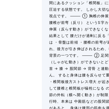
間にあるクッション「椎間板」に
圧迫する状態です。 しかし大切
視点です。 ⸻ ① 胸椎の伸展制
腰椎が前弯（反り） というS字
伸展（反らす動き）ができなくな
結果として 腰だけが過剰に反る
は ・骨盤は前傾 ・腰椎の前弯が
れ、後方が引き伸ばされるため、
背景の一つです。 ⸻ ② 足関
（しゃがむ動き）ができないとど
首 → 膝 → 股関節 → 背骨 
ん。 すると身体は腰を反らせて重
・椎間板後方ストレス増大 が起
して腰椎と椎間板が犠牲になる の
節の外転（横へ開く動き）が制限
行時、本来は 中殿筋などの股関
があると、 身体は腰部の筋肉を