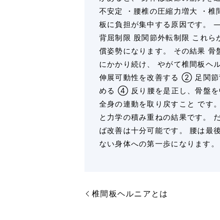
不安定 ・腰椎の圧縮力増大 ・椎
板に負担が集中する原因です。 
背屈制限 股関節外転制限 これ
償姿勢になります。 その結果 骨
にかかり続け、 やがて椎間板ヘ
伸展可動性を改善する ② 足関
める ④ 反り腰を是正し、骨盤
全身の連動を取り戻すこと です
と力学の積み重ねの結果です。 
ば改善は十分可能です。 腰は最
ない身体への第一歩になります。
椎間板ヘルニアとは