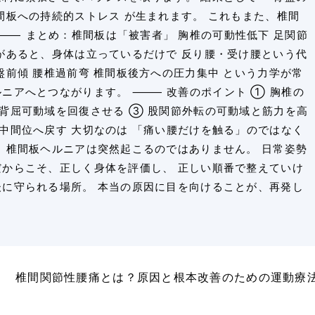
間板への持続的ストレス が生まれます。 これもまた、椎間
⸻ まとめ：椎間板は「被害者」 胸椎の可動性低下 足関節
らがあると、身体は立っているだけで 反り腰・受け腰という代
盤前傾 腰椎過前弯 椎間板後方への圧力集中 という力学が常
ルニアへとつながります。 ⸻ 改善のポイント ① 胸椎の
節背屈可動域を回復させる ③ 股関節外転の可動域と筋力を高
を中間位へ戻す 大切なのは 「痛い腰だけを触る」のではなく
。 椎間板ヘルニアは突然起こるのではありません。 日常姿勢
だからこそ、正しく身体を評価し、 正しい順番で整えていけ
後に守られる場所。 本当の原因に目を向けることが、再発し
椎間関節性腰痛とは？原因と根本改善のための運動療