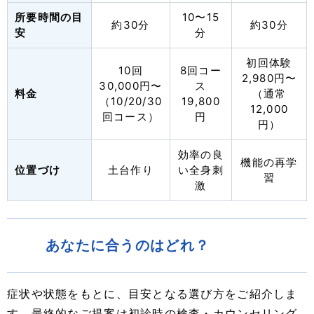
所要時間の目
10〜15
約30分
約30分
安
分
初回体験
10回
8回コー
2,980円〜
30,000円〜
ス
料金
（通常
（10/20/30
19,800
12,000
回コース）
円
円）
効率の良
機能の再学
位置づけ
土台作り
い全身刺
習
激
あなたに合うのはどれ？
症状や状態をもとに、目安となる選び方をご紹介しま
す。最終的なご提案は初診時の検査・カウンセリング