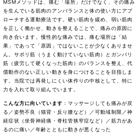
MSMメソッドは、痛む「場所」だけでなく、その痛み
を生んでいる筋肉のアンバランスと体の使い方にアプ
ローチする運動療法です。硬い筋肉を緩め、弱い筋肉
を正しく働かせ、動きを整えることで、痛みの原因に
向き合います。慢性的な痛みでは、痛む場所は「結
果」であって「原因」ではないことが少なくありませ
ん。サボリ筋（うまく動けていない筋肉）とガンバリ
筋（疲労して硬くなった筋肉）のバランスを整え、代
償動作のない正しい動きを身につけることを目指しま
す。当院では再発しにくい体作りの中核として、特に
力を入れて取り組んでいます。
こんな方に向いています
：マッサージしても痛みが戻
る／姿勢不良（猫背・反り腰など）／可動域制限／神
経症状（坐骨神経痛・脊柱管狭窄症など）／筋力があ
るのに痛い／年齢とともに動きが悪くなった