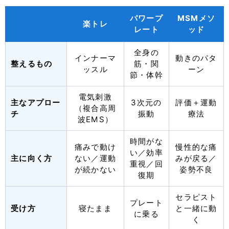
パワープ
MSMメソ
楽トレ
レート
ッド
全身の
インナーマ
動きのパタ
整えるもの
筋・関
ッスル
ーン
節・体幹
電気刺激
主なアプロー
3次元の
評価＋運動
（複合高周
チ
振動
療法
波EMS）
時間がな
痛みで動け
慢性的な痛
い／効率
主に向く方
ない／運動
みが戻る／
重視／回
が続かない
姿勢不良
復期
セラピスト
プレート
受け方
寝たまま
と一緒に動
に乗る
く