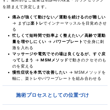
を踏まえて決定します。
痛みが強くて動けない／運動を続けるのが難しい
→ まずは
楽トレ
でインナーマッスルを目覚めさせ
る
忙しくて短時間で効率よく整えたい／高齢で運動
量を増やしにくい
→
パワープレート
で全身に刺
激を入れる
マッサージや電気でその場は良くなるが、すぐ戻
ってしまう
→
MSMメソッド
で動きのクセそのも
のを変える
慢性症状を本気で改善したい
→ MSMメソッドを
軸に、楽トレやパワープレートを組み合わせる
施術プロセスとしての位置づけ