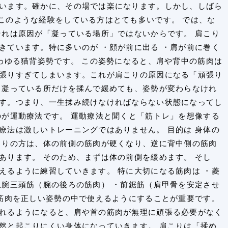
います。確かに、その場では楽になります。しかし、しばら
このような経験をしている方はとても多いです。 では、な
それは原因が「凝っている場所」ではないからです。 肩こり
きています。特に多いのが ・顔が前に出る ・肩が前に巻く
いわゆる猫背姿勢です。 この姿勢になると、肩や背中の筋肉は
張りすぎてしまいます。これが肩こりの原因になる「頑張り
、凝っている所だけを揉んで緩めても、姿勢が変わらなけれ
す。つまり、一生揉み続けなければならない状態になってし
のが運動療法です。 運動療法と聞くと「筋トレ」を想像する
療法は激しいトレーニングではありません。 目的は 身体の
こりの方は、体の前側の筋肉が硬くなり、逆に背中側の筋肉
あります。 そのため、まずは体の前側を緩めます。 そし
えるように練習していきます。 特に大切になる筋肉は ・菱
上腕三頭筋（腕の後ろの筋肉） ・前鋸筋（肩甲骨を安定させ
の筋肉を正しい姿勢の中で使えるようにすることが重要です。
れるようになると、肩や首の筋肉が無理に頑張る必要がなく
然と起こりにくい身体になっていきます。 肩こりは「揉め